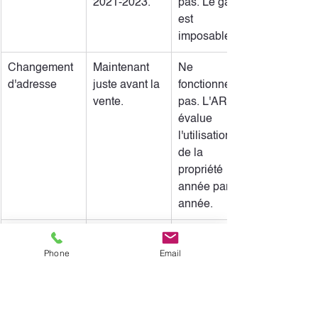
2021-2023.
pas. Le gain 
est 
imposable.
Changement 
Maintenant 
Ne 
d'adresse
juste avant la 
fonctionnera 
vente.
pas. L'ARC 
évalue 
l'utilisation 
de la 
propriété 
année par 
année.
Calcul de 
Vente en 
50% du gain 
l'impôt
2024.
en capital est 
Phone
Email
ajouté à votre 
revenu et 
imposé à 